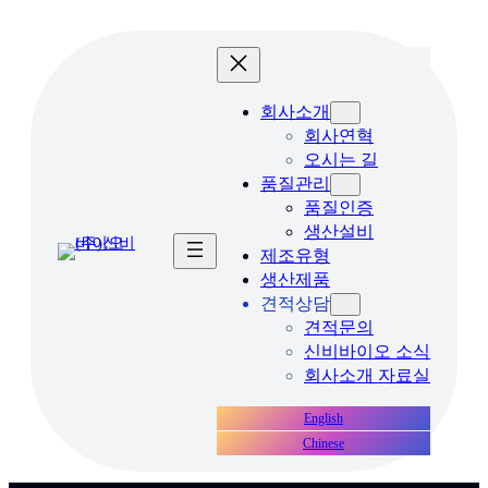
콘
텐
츠
로
회사소개
바
회사연혁
로
오시는 길
가
품질관리
기
품질인증
생산설비
제조유형
생산제품
견적상담
견적문의
신비바이오 소식
회사소개 자료실
English
Chinese