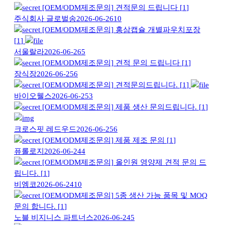
[OEM/ODM제조문의]
견적문의 드립니다
[
1
]
주식회사 글로벌송
2026-06-26
10
[OEM/ODM제조문의]
홍삼캡슐 개별파우치포장
[
1
]
서울랄라
2026-06-26
5
[OEM/ODM제조문의]
견적 문의 드립니다
[
1
]
장식장
2026-06-25
6
[OEM/ODM제조문의]
견적문의드립니다.
[
1
]
바이오웰스
2026-06-25
3
[OEM/ODM제조문의]
제품 생산 문의드립니다.
[
1
]
크로스핏 레드우드
2026-06-25
6
[OEM/ODM제조문의]
제품 제조 문의
[
1
]
퓨롤로지
2026-06-24
4
[OEM/ODM제조문의]
올인원 영양제 견적 문의 드
립니다.
[
1
]
비엠코
2026-06-24
10
[OEM/ODM제조문의]
5종 생산 가능 품목 및 MOQ
문의 합니다.
[
1
]
노블 비지니스 파트너스
2026-06-24
5