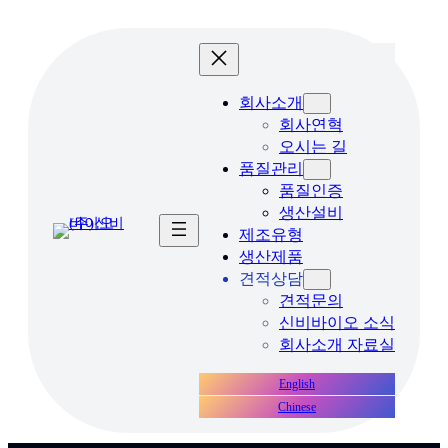
콘
텐
츠
로
회사소개
바
회사연혁
로
오시는 길
가
품질관리
기
품질인증
생산설비
제조유형
생산제품
견적상담
견적문의
신비바이오 소식
회사소개 자료실
English
Chinese