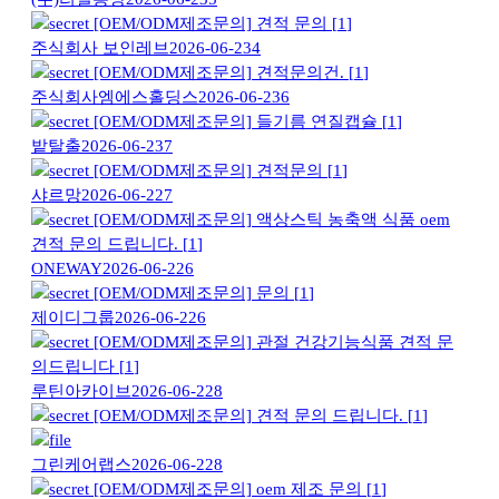
[OEM/ODM제조문의]
견적 문의
[
1
]
주식회사 보인레브
2026-06-23
4
[OEM/ODM제조문의]
견적문의건.
[
1
]
주식회사엠에스홀딩스
2026-06-23
6
[OEM/ODM제조문의]
들기름 연질캡슐
[
1
]
밭탈출
2026-06-23
7
[OEM/ODM제조문의]
견적문의
[
1
]
샤르망
2026-06-22
7
[OEM/ODM제조문의]
액상스틱 농축액 식품 oem
견적 문의 드립니다.
[
1
]
ONEWAY
2026-06-22
6
[OEM/ODM제조문의]
문의
[
1
]
제이디그룹
2026-06-22
6
[OEM/ODM제조문의]
관절 건강기능식품 견적 문
의드립니다
[
1
]
루틴아카이브
2026-06-22
8
[OEM/ODM제조문의]
견적 문의 드립니다.
[
1
]
그린케어랩스
2026-06-22
8
[OEM/ODM제조문의]
oem 제조 문의
[
1
]