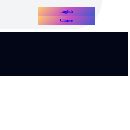
English
Chinese