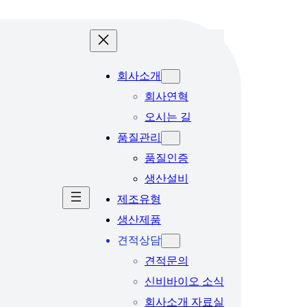
회사소개
회사연혁
오시는 길
품질관리
품질인증
생산설비
제조유형
생산제품
견적상담
견적문의
신비바이오 소식
회사소개 자료실