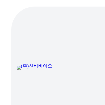
콘
텐
츠
로
바
로
가
기