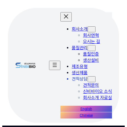
콘
텐
츠
로
회사소개
바
회사연혁
로
오시는 길
가
품질관리
기
품질인증
생산설비
제조유형
생산제품
견적상담
견적문의
신비바이오 소식
회사소개 자료실
English
Chinese