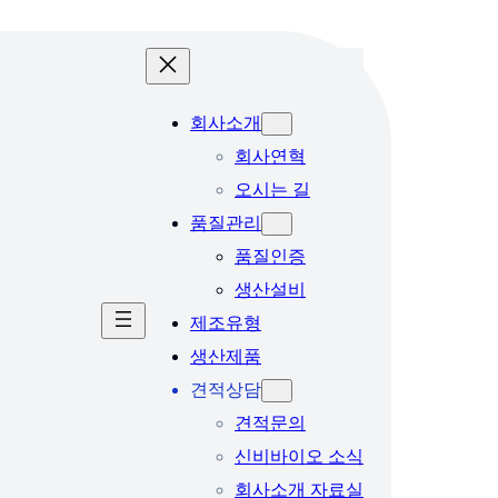
회사소개
회사연혁
오시는 길
품질관리
품질인증
생산설비
제조유형
생산제품
견적상담
견적문의
신비바이오 소식
회사소개 자료실