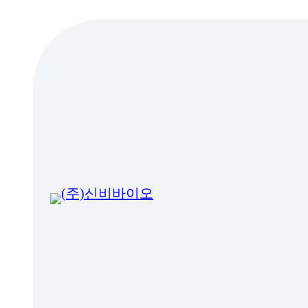
콘
텐
츠
로
바
로
가
기