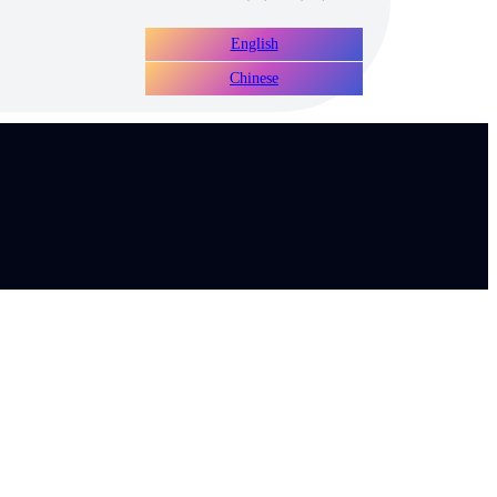
English
Chinese