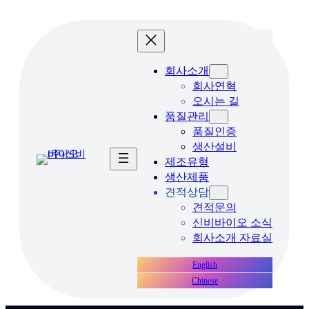
콘
텐
츠
로
회사소개
바
회사연혁
로
오시는 길
가
품질관리
기
품질인증
생산설비
제조유형
생산제품
견적상담
견적문의
신비바이오 소식
회사소개 자료실
English
Chinese