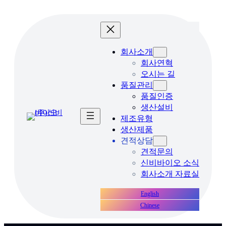
콘
텐
츠
로
회사소개
바
회사연혁
로
오시는 길
가
품질관리
기
품질인증
생산설비
제조유형
생산제품
견적상담
견적문의
신비바이오 소식
회사소개 자료실
English
Chinese