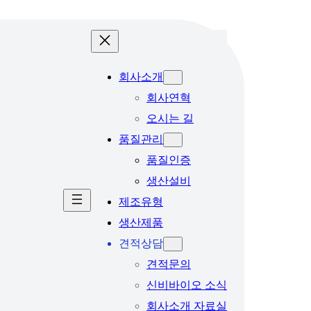
회사소개
회사연혁
오시는 길
품질관리
품질인증
생산설비
제조유형
생산제품
견적상담
견적문의
신비바이오 소식
회사소개 자료실