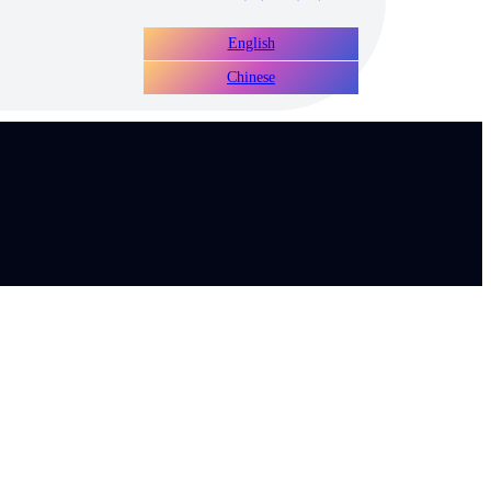
English
Chinese