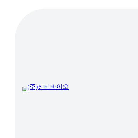
콘
텐
츠
로
바
로
가
기