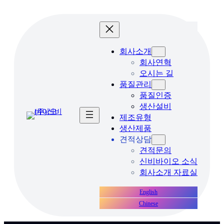
콘
텐
츠
로
회사소개
바
회사연혁
로
오시는 길
가
품질관리
기
품질인증
생산설비
제조유형
생산제품
견적상담
견적문의
신비바이오 소식
회사소개 자료실
English
Chinese